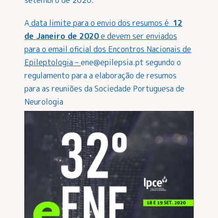
setembro de 2020.
A
data limite para o envio dos resumos é
12
de Janeiro de 2020
e devem ser enviados
para o email oficial dos Encontros Nacionais de
Epileptologia –
ene@epilepsia.pt
segundo o
regulamento para a elaboração de resumos
para as reuniões da Sociedade Portuguesa de
Neurologia