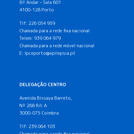
6º Andar – Sala 601
4100-128 Porto
Tlf:
226 054 959
Chamada para a rede fixa nacional
Telem:
939 064 979
Chamada para a rede móvel nacional
E:
lpceporto@epilepsia.pt
DELEGAÇÃO CENTRO
Avenida Bissaya Barreto,
Nº 268 R/c A
3000-075 Coimbra
Tlf:
239 064 103
Chamada para a rede fixa nacional