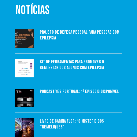
algo único a oferecer, seja você um fã de jogos
NOTÍCIAS
de cassino ou um entusiasta de apostas
esportivas. A escolha entre as duas depende do
tipo de experiência de jogo que você está
Projeto de Defesa Pessoal para Pessoas com
procurando.
Epilepsia
Kit de Ferramentas para Promover o
Bem‑Estar dos Alunos com Epilepsia
Podcast YES Portugal: 1º episódio disponível
Livro de Carina Flor: “O Mistério dos
Tremeliques”