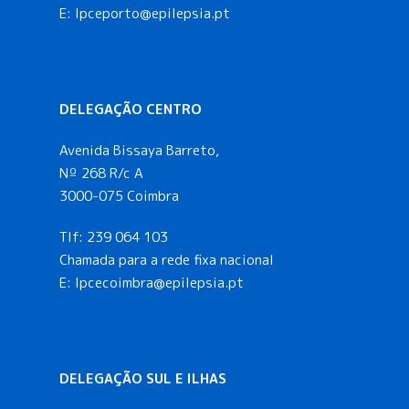
E:
lpceporto@epilepsia.pt
DELEGAÇÃO CENTRO
Avenida Bissaya Barreto,
Nº 268 R/c A
3000-075 Coimbra
Tlf:
239 064 103
Chamada para a rede fixa nacional
E: lpcecoimbra@epilepsia.pt
DELEGAÇÃO SUL E ILHAS