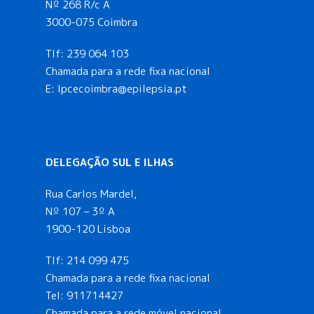
Nº 268 R/c A
3000-075 Coimbra
Tlf:
239 064 103
Chamada para a rede fixa nacional
E: lpcecoimbra@epilepsia.pt
DELEGAÇÃO SUL E ILHAS
Rua Carlos Mardel,
Nº 107 – 3º A
1900-120 Lisboa
Tlf:
214 099 475
Chamada para a rede fixa nacional
Tel:
911714427
Chamada para a rede móvel nacional