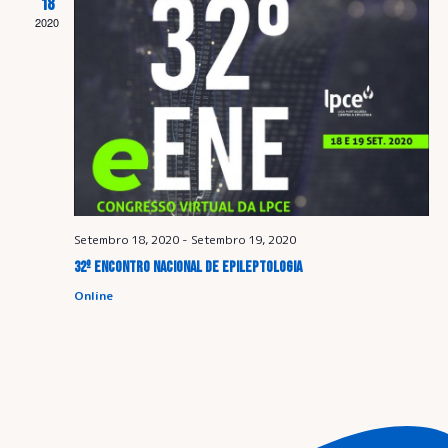
18
a
2020
e
v
i
s
Setembro 18, 2020
-
Setembro 19, 2020
u
32º ENCONTRO NACIONAL DE EPILEPTOLOGIA
Online
a
l
i