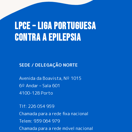
z
a
LPCE – LIGA PORTUGUESA
ç
CONTRA A EPILEPSIA
ã
o
SEDE / DELEGAÇÃO NORTE
d
Avenida da Boavista, Nº 1015
e
6º Andar – Sala 601
4100-128 Porto
E
Tlf:
226 054 959
Chamada para a rede fixa nacional
v
Telem:
939 064 979
Chamada para a rede móvel nacional