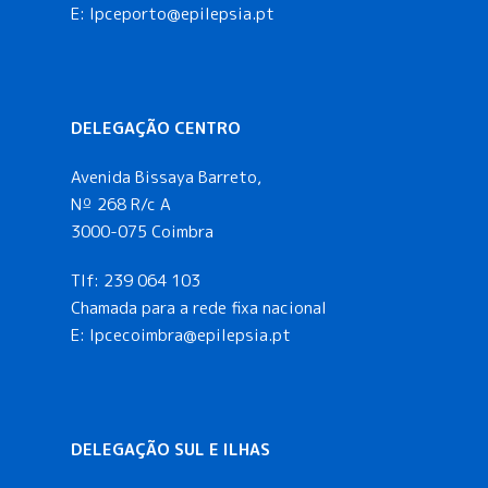
e
E:
lpceporto@epilepsia.pt
n
t
DELEGAÇÃO CENTRO
o
Avenida Bissaya Barreto,
s
Nº 268 R/c A
3000-075 Coimbra
Tlf:
239 064 103
Chamada para a rede fixa nacional
E: lpcecoimbra@epilepsia.pt
DELEGAÇÃO SUL E ILHAS