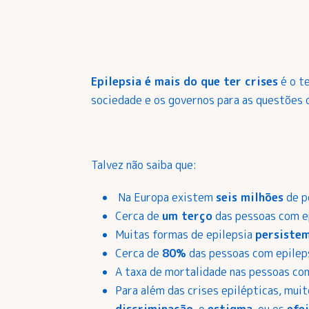
Epilepsia é mais do que ter crises
é o t
sociedade e os governos para as questões 
Talvez não saiba que:
Na Europa existem
seis milhões
de p
Cerca de
um terço
das pessoas com e
Muitas formas de epilepsia
persistem
Cerca de
80%
das pessoas com epile
A taxa de mortalidade nas pessoas com
Para além das crises epilépticas, mui
discriminação
, o
estigma
, ou os
efe