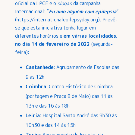
oficial da LPCE e o
slogan
da campanha
Internacional: “
Eu amo alguém com epilepsia
”
(
https://internationalepilepsyday.org
). Prevê-
se que esta iniciativa tenha lugar em
diferentes horários e
em várias localidades,
no dia 14 de fevereiro de 2022
(segunda-
feira):
Cantanhede
: Agrupamento de Escolas das
9 às 12h
Coimbra
: Centro Histórico de Coimbra
(portagem e Praça 8 de Maio) das 11 às
13h e das 16 às 18h
Leiria
: Hospital Santo André das 9h30 às
10h30 e das 14 às 15h
Tocha
: Agrupamento de Escolas da