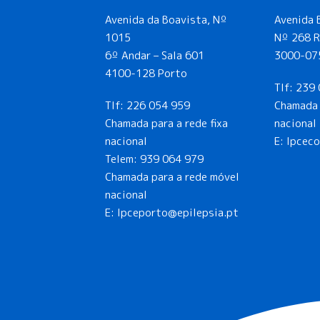
Avenida da Boavista, Nº
Avenida 
1015
Nº 268 R
6º Andar – Sala 601
3000-07
4100-128 Porto
Tlf:
239 
Tlf:
226 054 959
Chamada 
Chamada para a rede fixa
nacional
nacional
E: lpcec
Telem:
939 064 979
Chamada para a rede móvel
nacional
E:
lpceporto@epilepsia.pt