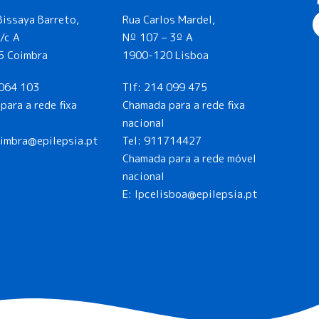
Bissaya Barreto,
Rua Carlos Mardel,
/c A
Nº 107 – 3º A
5 Coimbra
1900-120 Lisboa
064 103
Tlf:
214 099 475
para a rede fixa
Chamada para a rede fixa
nacional
oimbra@epilepsia.pt
Tel:
911714427
Chamada para a rede móvel
nacional
E:
lpcelisboa@epilepsia.pt