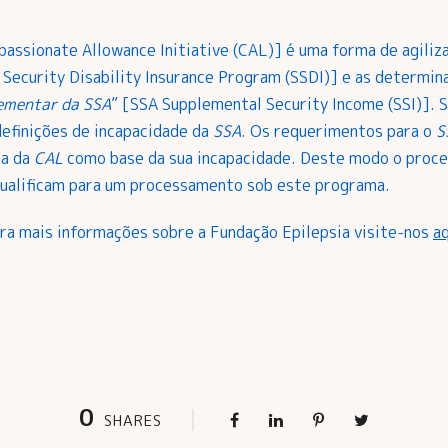
ssionate Allowance Initiative (CAL)] é uma forma de agiliza
l Security Disability Insurance Program (SSDI)] e as determi
ementar da SSA
” [SSA Supplemental Security Income (SSI)]. S
definições de incapacidade da
SSA
. Os requerimentos para o
S
ça da
CAL
como base da sua incapacidade. Deste modo o proce
ualificam para um processamento sob este programa.
ara mais informações sobre a Fundação Epilepsia visite-nos
aq
0
SHARES