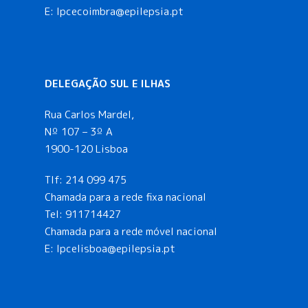
E: lpcecoimbra@epilepsia.pt
DELEGAÇÃO SUL E ILHAS
Rua Carlos Mardel,
Nº 107 – 3º A
1900-120 Lisboa
Tlf:
214 099 475
Chamada para a rede fixa nacional
Tel:
911714427
Chamada para a rede móvel nacional
E:
lpcelisboa@epilepsia.pt