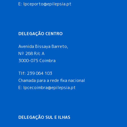
E:
lpceporto@epilepsia.pt
DELEGAÇÃO CENTRO
Avenida Bissaya Barreto,
Nº 268 R/c A
3000-075 Coimbra
Tlf:
239 064 103
Chamada para a rede fixa nacional
E: lpcecoimbra@epilepsia.pt
DELEGAÇÃO SUL E ILHAS