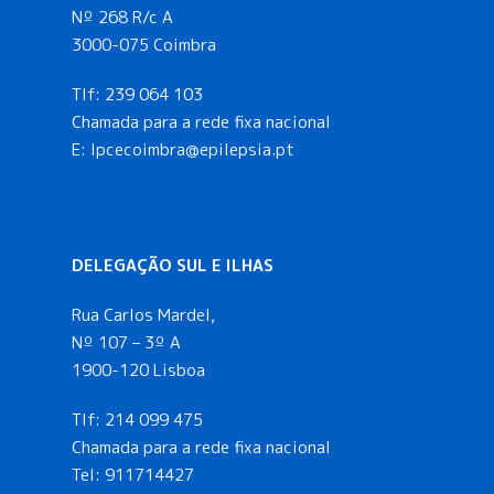
Nº 268 R/c A
3000-075 Coimbra
Tlf:
239 064 103
Chamada para a rede fixa nacional
E: lpcecoimbra@epilepsia.pt
DELEGAÇÃO SUL E ILHAS
Rua Carlos Mardel,
Nº 107 – 3º A
1900-120 Lisboa
Tlf:
214 099 475
Chamada para a rede fixa nacional
Tel:
911714427