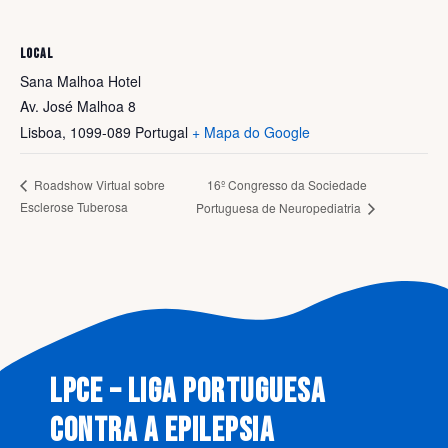
LOCAL
Sana Malhoa Hotel
Av. José Malhoa 8
Lisboa
,
1099-089
Portugal
+ Mapa do Google
16º Congresso da Sociedade
Roadshow Virtual sobre
Esclerose Tuberosa
Portuguesa de Neuropediatria
LPCE – LIGA PORTUGUESA
CONTRA A EPILEPSIA