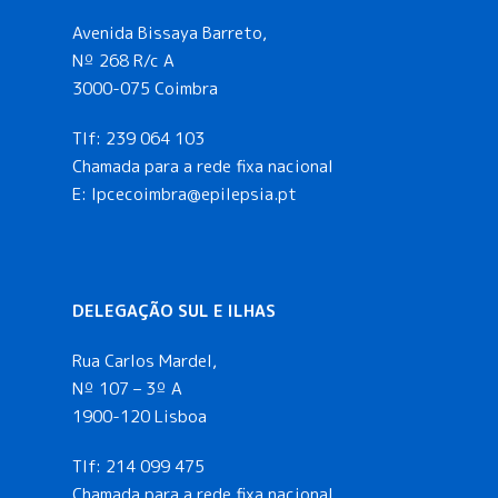
n
Avenida Bissaya Barreto,
t
Nº 268 R/c A
3000-075 Coimbra
o
Tlf:
239 064 103
s
Chamada para a rede fixa nacional
E: lpcecoimbra@epilepsia.pt
DELEGAÇÃO SUL E ILHAS
Rua Carlos Mardel,
Nº 107 – 3º A
1900-120 Lisboa
Tlf:
214 099 475
Chamada para a rede fixa nacional