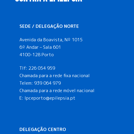
a
ç
SEDE / DELEGAÇÃO NORTE
ã
Avenida da Boavista, Nº 1015
o
6º Andar – Sala 601
4100-128 Porto
d
Tlf:
226 054 959
e
Chamada para a rede fixa nacional
Telem:
939 064 979
E
Chamada para a rede móvel nacional
E:
lpceporto@epilepsia.pt
v
e
DELEGAÇÃO CENTRO