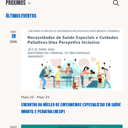
N
Próximos
P
e
S
a
s
Últimos Eventos
e
q
l
v
u
MAI
e
i
28
c
2026
s
e
a
i
r
g
o
n
a
e
a
ç
d
a
Maio 28
-
Maio 29
ã
t
Encontro do Núcleo de Enfermeiros Especialistas em Saúde
a
o
Infantil e Pediatria (NESIP)
.
MAR