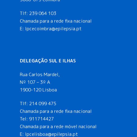
i
Tlf:
239 064 103
z
Chamada para a rede fixa nacional
E: lpcecoimbra@epilepsia.pt
a
ç
DELEGAÇÃO SUL E ILHAS
ã
Rua Carlos Mardel,
o
Nº 107 – 3º A
1900-120 Lisboa
d
Tlf:
214 099 475
e
Chamada para a rede fixa nacional
Tel:
911714427
E
Chamada para a rede móvel nacional
E:
lpcelisboa@epilepsia.pt