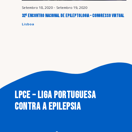
ã
t
Setembro 18, 2020
-
Setembro 19, 2020
a
o
32º ENCONTRO NACIONAL DE EPILEPTOLOGIA – Congresso Virtual
.
Lisboa
d
e
p
e
s
LPCE – LIGA PORTUGUESA
q
CONTRA A EPILEPSIA
u