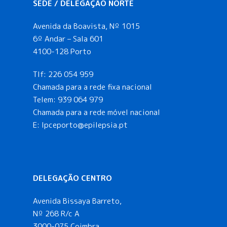
i
SEDE / DELEGAÇÃO NORTE
s
Avenida da Boavista, Nº 1015
6º Andar – Sala 601
a
4100-128 Porto
e
Tlf:
226 054 959
Chamada para a rede fixa nacional
v
Telem:
939 064 979
Chamada para a rede móvel nacional
i
E:
lpceporto@epilepsia.pt
s
u
DELEGAÇÃO CENTRO
a
Avenida Bissaya Barreto,
l
Nº 268 R/c A
3000-075 Coimbra