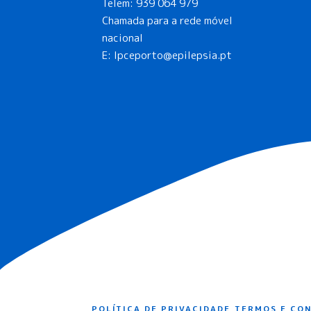
Telem:
939 064 979
Chamada para a rede móvel
nacional
E:
lpceporto@epilepsia.pt
POLÍTICA DE PRIVACIDADE
TERMOS E CO