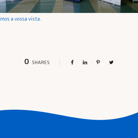
mos a vossa vista.
0
SHARES