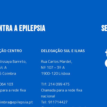
NTRA A EPILEPSIA
S
ÇÃO CENTRO
DELEGAÇÃO SUL E ILHAS
Bissaya Barreto,
Rua Carlos Mardel,
/c A
Nº 107 – 3º A
5 Coimbra
1900-120 Lisboa
064 103
Tlf:
214 099 475
para a rede fixa
Chamada para a rede fixa
nacional
oimbra@epilepsia.pt
Tel:
911714427