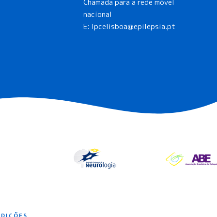
Chamada para a rede móvel
nacional
E:
lpcelisboa@epilepsia.pt
NDIÇÕES