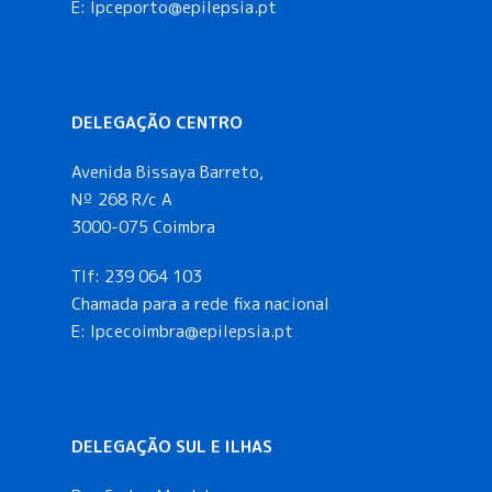
E:
lpceporto@epilepsia.pt
DELEGAÇÃO CENTRO
Avenida Bissaya Barreto,
Nº 268 R/c A
3000-075 Coimbra
Tlf:
239 064 103
Chamada para a rede fixa nacional
E: lpcecoimbra@epilepsia.pt
DELEGAÇÃO SUL E ILHAS