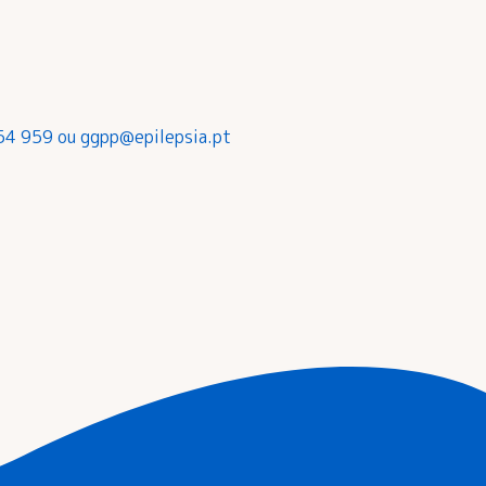
054 959 ou
ggpp@epilepsia.pt