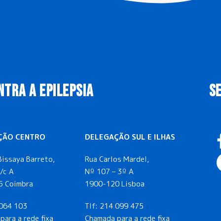
NTRA A EPILEPSIA
S
ÇÃO CENTRO
DELEGAÇÃO SUL E ILHAS
Bissaya Barreto,
Rua Carlos Mardel,
/c A
Nº 107 – 3º A
5 Coimbra
1900-120 Lisboa
064 103
Tlf:
214 099 475
para a rede fixa
Chamada para a rede fixa