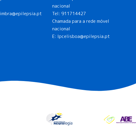
nacional
oimbra@epilepsia.pt
Tel:
911714427
Chamada para a rede móvel
nacional
E:
lpcelisboa@epilepsia.pt