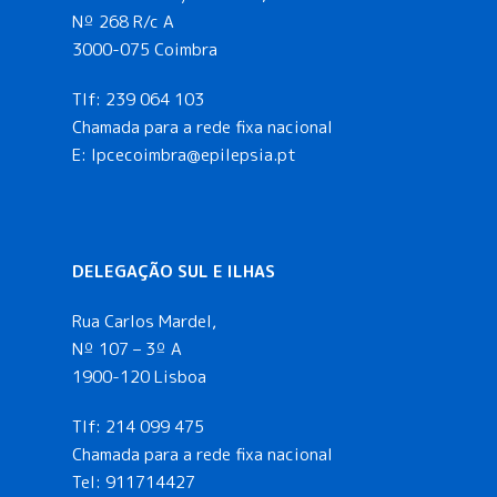
Nº 268 R/c A
3000-075 Coimbra
Tlf:
239 064 103
Chamada para a rede fixa nacional
E: lpcecoimbra@epilepsia.pt
DELEGAÇÃO SUL E ILHAS
Rua Carlos Mardel,
Nº 107 – 3º A
1900-120 Lisboa
Tlf:
214 099 475
Chamada para a rede fixa nacional
Tel:
911714427