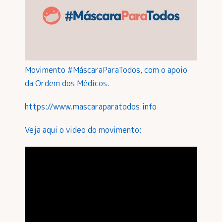
Movimento
#MáscaraParaTodos
, com o apoio
da Ordem dos Médicos.
https://www.mascaraparatodos.info
Veja aqui o video do movimento: