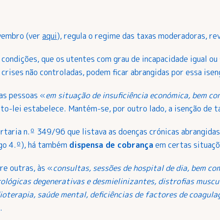
vembro (ver
aqui
), regula o regime das taxas moderadoras, rev
condições, que os utentes com grau de incapacidade igual ou
 crises não controladas, podem ficar abrangidas por essa isen
as pessoas «
em situação de insuficiência económica, bem c
o-lei estabelece. Mantém-se, por outro lado, a isenção de ta
taria n.º 349/96 que listava as doenças crónicas abrangidas 
igo 4.º), há também
dispensa de cobrança
em certas situaçõe
tre outras, às «
consultas, sessões de hospital de dia, bem c
ológicas degenerativas e desmielinizantes, distrofias muscu
oterapia, saúde mental, deficiências de factores de coagulaç
.