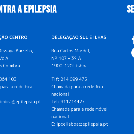
NTRA A EPILEPSIA
S
ÇÃO CENTRO
DELEGAÇÃO SUL E ILHAS
Bissaya Barreto,
Rua Carlos Mardel,
/c A
Nº 107 – 3º A
5 Coimbra
1900-120 Lisboa
064 103
Tlf:
214 099 475
para a rede fixa
Chamada para a rede fixa
nacional
oimbra@epilepsia.pt
Tel:
911714427
Chamada para a rede móvel
nacional
E:
lpcelisboa@epilepsia.pt