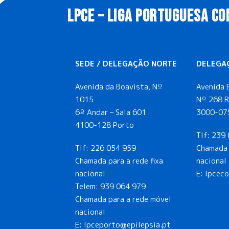
LPCE – LIGA PORTUGUESA CO
SEDE / DELEGAÇÃO NORTE
DELEGA
Avenida da Boavista, Nº
Avenida 
1015
Nº 268 R
6º Andar – Sala 601
3000-07
4100-128 Porto
Tlf:
239 
Tlf:
226 054 959
Chamada 
Chamada para a rede fixa
nacional
nacional
E: lpcec
Telem:
939 064 979
Chamada para a rede móvel
nacional
E:
lpceporto@epilepsia.pt