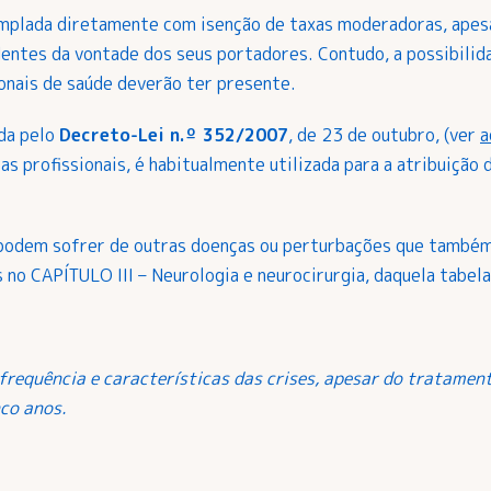
templada diretamente com isenção de taxas moderadoras, apes
ntes da vontade dos seus portadores. Contudo, a possibilid
ionais de saúde deverão ter presente.
ada pelo
Decreto-Lei n.º 352/2007
, de 23 de outubro, (ver
a
as profissionais, é habitualmente utilizada para a atribuição
 podem sofrer de outras doenças ou perturbações que também
s no CAPÍTULO III – Neurologia e neurocirurgia, daquela tabela
frequência e características das crises, apesar do tratament
nco anos.