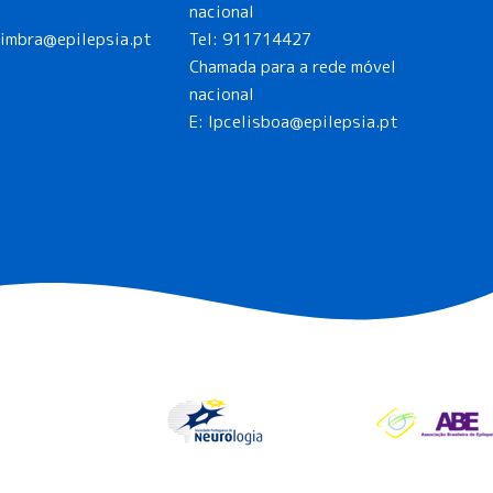
nacional
oimbra@epilepsia.pt
Tel:
911714427
Chamada para a rede móvel
nacional
E:
lpcelisboa@epilepsia.pt