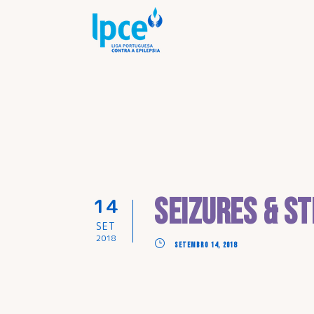
SEIZURES & S
14
SET
2018
SETEMBRO 14, 2018