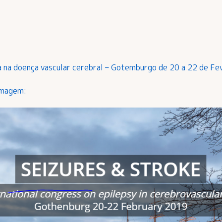
a na doença vascular cerebral – Gotemburgo de 20 a 22 de F
imagem: