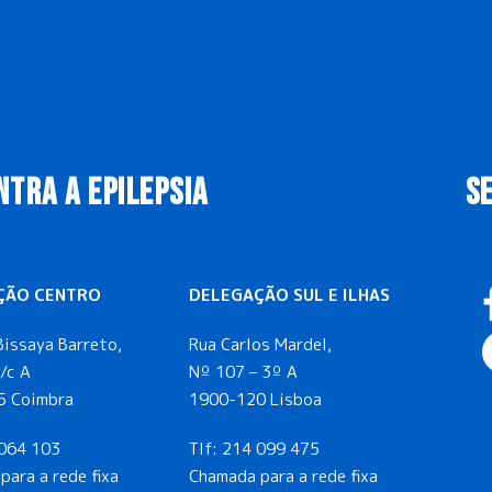
NTRA A EPILEPSIA
S
ÇÃO CENTRO
DELEGAÇÃO SUL E ILHAS
Bissaya Barreto,
Rua Carlos Mardel,
/c A
Nº 107 – 3º A
5 Coimbra
1900-120 Lisboa
064 103
Tlf:
214 099 475
para a rede fixa
Chamada para a rede fixa