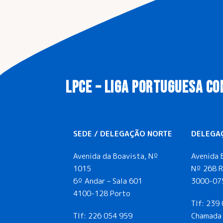
LPCE – LIGA PORTUGUESA CO
SEDE / DELEGAÇÃO NORTE
DELEGA
Avenida da Boavista, Nº
Avenida 
1015
Nº 268 R
6º Andar – Sala 601
3000-07
4100-128 Porto
Tlf:
239 
Tlf:
226 054 959
Chamada 