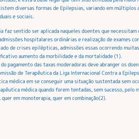
istem diversas formas de Epilepsias, variando em múltiplos 
uais e sociais.
sia faz sentido ser aplicada naqueles doentes que necessit
 admissões hospitalares ordinárias e realização de exames c
ado de crises epilépticas, admissões essas ocorrendo muitas
ficativo aumento da morbilidade e da mortalidade (1).
o do pagamento das taxas moderadoras deve abranger os doen
Comissão de Terapêutica da Liga Internacional Contra a Epilep
tica médica em se conseguir uma situação sustentada sem ocor
erapêutica médica quando forem tentadas, sem sucesso, pelo m
, quer em monoterapia, quer em combinação(2).