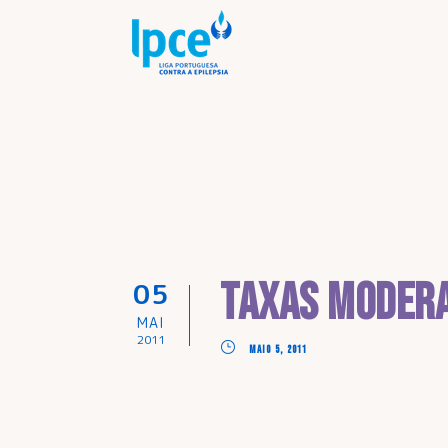
Taxas modera
05
MAI
2011
MAIO 5, 2011