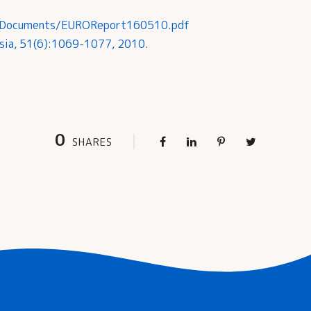
ors/Documents/EUROReport160510.pdf
epsia, 51(6):1069-1077, 2010.
0
SHARES