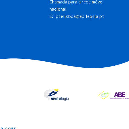
Chamada para a rede móvel
nacional
E:
lpcelisboa@epilepsia.pt
NDIÇÕES