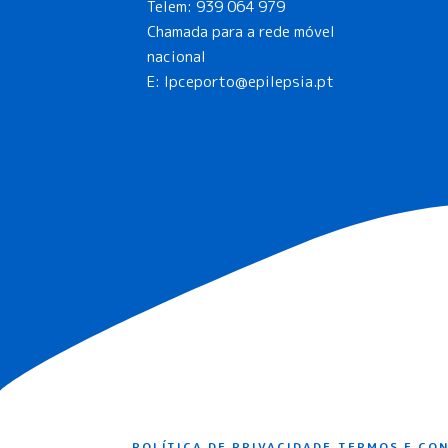
Telem:
939 064 979
Chamada para a rede móvel
nacional
E:
lpceporto@epilepsia.pt
POLÍTICA DE PRIVACIDADE
TERMOS E CO