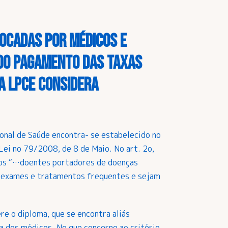
locadas por médicos e
 do pagamento das taxas
a LPCE considera
onal de Saúde encontra- se estabelecido no
ei no 79/2008, de 8 de Maio. No art. 2o,
aos “…doentes portadores de doenças
as, exames e tratamentos frequentes e sejam
ere o diploma, que se encontra aliás
ia dos médicos. No que concerne ao critério