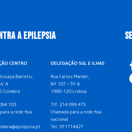
NTRA A EPILEPSIA
S
ÇÃO CENTRO
DELEGAÇÃO SUL E ILHAS
Bissaya Barreto,
Rua Carlos Mardel,
/c A
Nº 107 – 3º A
5 Coimbra
1900-120 Lisboa
064 103
Tlf:
214 099 475
para a rede fixa
Chamada para a rede fixa
nacional
oimbra@epilepsia.pt
Tel:
911714427