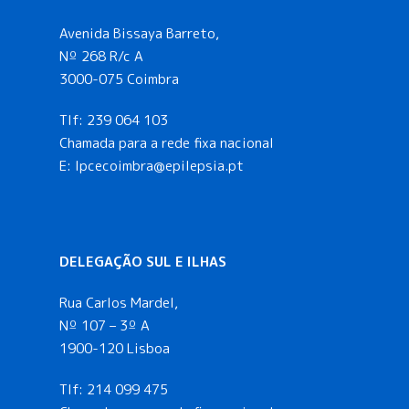
Avenida Bissaya Barreto,
Nº 268 R/c A
3000-075 Coimbra
Tlf:
239 064 103
Chamada para a rede fixa nacional
E: lpcecoimbra@epilepsia.pt
DELEGAÇÃO SUL E ILHAS
Rua Carlos Mardel,
Nº 107 – 3º A
1900-120 Lisboa
Tlf:
214 099 475