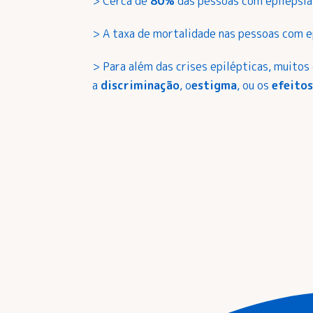
> Cerca de
80%
das pessoas com epilepsi
> A taxa de mortalidade nas pessoas com ep
> Para além das crises epilépticas, muito
a
discriminação
, o
estigma
, ou os
efeito