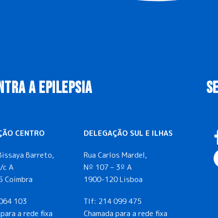
NTRA A EPILEPSIA
S
ÇÃO CENTRO
DELEGAÇÃO SUL E ILHAS
Bissaya Barreto,
Rua Carlos Mardel,
/c A
Nº 107 – 3º A
5 Coimbra
1900-120 Lisboa
064 103
Tlf:
214 099 475
para a rede fixa
Chamada para a rede fixa