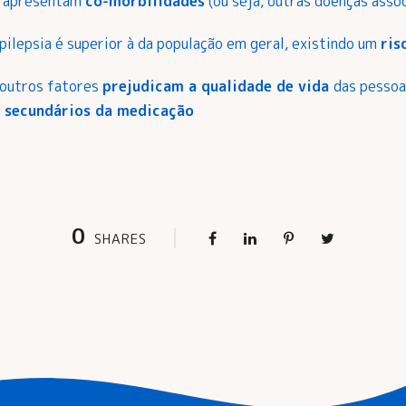
a apresentam
co-morbilidades
(ou seja, outras doenças asso
ilepsia é superior à da população em geral, existindo um
ris
s outros fatores
prejudicam a qualidade de
vida
das pessoa
s secundários da medicação
0
SHARES