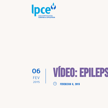
Vídeo: Epilep
06
FEV
2015
FEVEREIRO 6, 2015