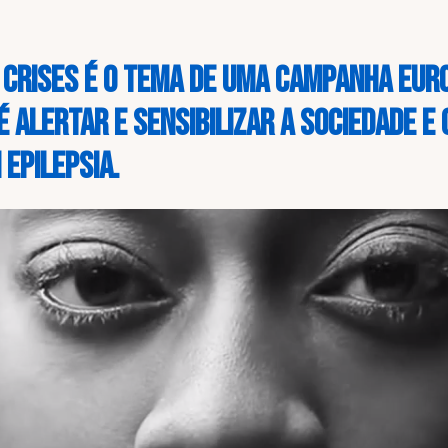
 crises
é o tema de uma campanha eur
é alertar e sensibilizar a sociedade e
epilepsia.