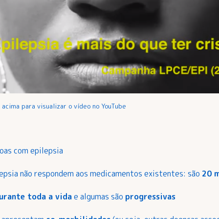
acima para visualizar o vídeo no YouTube
oas com epilepsia
epsia não respondem aos medicamentos existentes: são
20 
urante toda a vida
e algumas são
progressivas