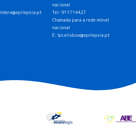
nacional
oimbra@epilepsia.pt
Tel:
911714427
Chamada para a rede móvel
nacional
E:
lpcelisboa@epilepsia.pt