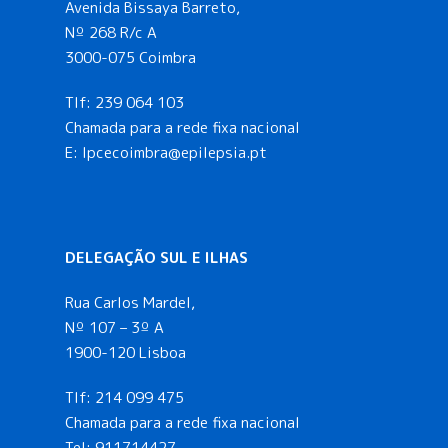
Avenida Bissaya Barreto,
Nº 268 R/c A
3000-075 Coimbra
Tlf:
239 064 103
Chamada para a rede fixa nacional
E: lpcecoimbra@epilepsia.pt
DELEGAÇÃO SUL E ILHAS
Rua Carlos Mardel,
Nº 107 – 3º A
1900-120 Lisboa
Tlf:
214 099 475
Chamada para a rede fixa nacional
Tel:
911714427