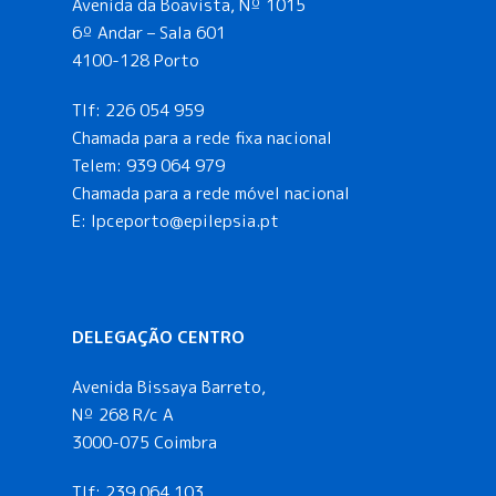
Avenida da Boavista, Nº 1015
6º Andar – Sala 601
4100-128 Porto
Tlf:
226 054 959
Chamada para a rede fixa nacional
Telem:
939 064 979
Chamada para a rede móvel nacional
E:
lpceporto@epilepsia.pt
DELEGAÇÃO CENTRO
Avenida Bissaya Barreto,
Nº 268 R/c A
3000-075 Coimbra
Tlf:
239 064 103