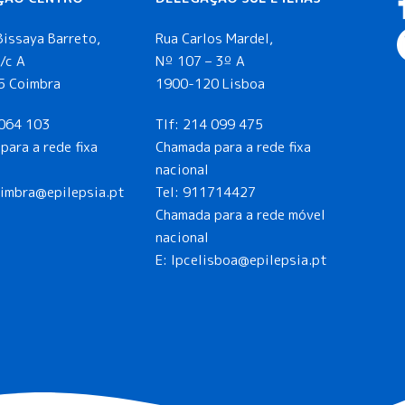
Bissaya Barreto,
Rua Carlos Mardel,
/c A
Nº 107 – 3º A
5 Coimbra
1900-120 Lisboa
064 103
Tlf:
214 099 475
para a rede fixa
Chamada para a rede fixa
nacional
oimbra@epilepsia.pt
Tel:
911714427
Chamada para a rede móvel
nacional
E:
lpcelisboa@epilepsia.pt