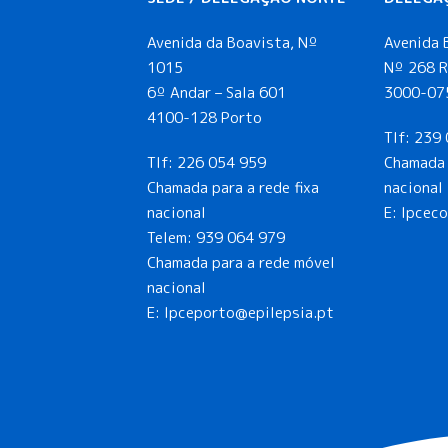
Avenida da Boavista, Nº
Avenida 
1015
Nº 268 R
6º Andar – Sala 601
3000-07
4100-128 Porto
Tlf:
239 
Tlf:
226 054 959
Chamada 
Chamada para a rede fixa
nacional
nacional
E: lpcec
Telem:
939 064 979
Chamada para a rede móvel
nacional
E:
lpceporto@epilepsia.pt