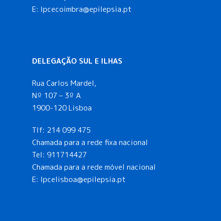
E: lpcecoimbra@epilepsia.pt
DELEGAÇÃO SUL E ILHAS
Rua Carlos Mardel,
Nº 107 – 3º A
1900-120 Lisboa
Tlf:
214 099 475
Chamada para a rede fixa nacional
Tel:
911714427
Chamada para a rede móvel nacional
E:
lpcelisboa@epilepsia.pt