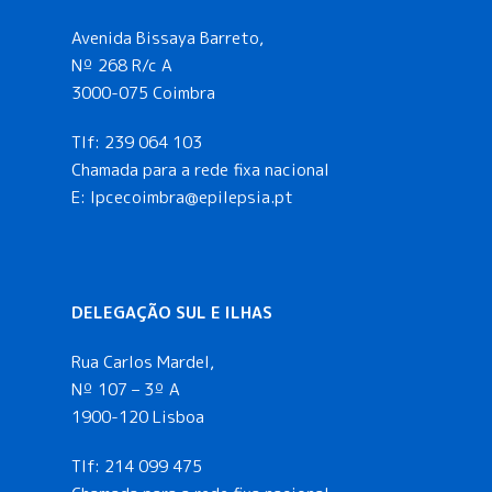
Avenida Bissaya Barreto,
Nº 268 R/c A
3000-075 Coimbra
Tlf:
239 064 103
Chamada para a rede fixa nacional
E: lpcecoimbra@epilepsia.pt
DELEGAÇÃO SUL E ILHAS
Rua Carlos Mardel,
Nº 107 – 3º A
1900-120 Lisboa
Tlf:
214 099 475