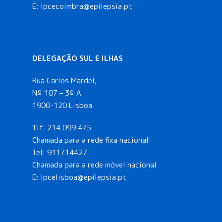
E: lpcecoimbra@epilepsia.pt
DELEGAÇÃO SUL E ILHAS
Rua Carlos Mardel,
Nº 107 – 3º A
1900-120 Lisboa
Tlf:
214 099 475
Chamada para a rede fixa nacional
Tel:
911714427
Chamada para a rede móvel nacional
E:
lpcelisboa@epilepsia.pt