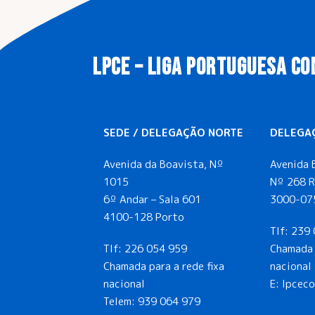
LPCE – LIGA PORTUGUESA CO
SEDE / DELEGAÇÃO NORTE
DELEGA
Avenida da Boavista, Nº
Avenida 
1015
Nº 268 R
6º Andar – Sala 601
3000-07
4100-128 Porto
Tlf:
239 
Tlf:
226 054 959
Chamada 
Chamada para a rede fixa
nacional
nacional
E: lpcec
Telem:
939 064 979