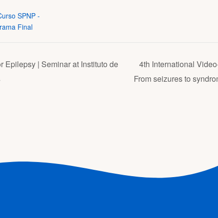
Curso SPNP -
rama Final
r Epilepsy | Seminar at Instituto de
4th International Vide
s
From seizures to syndr