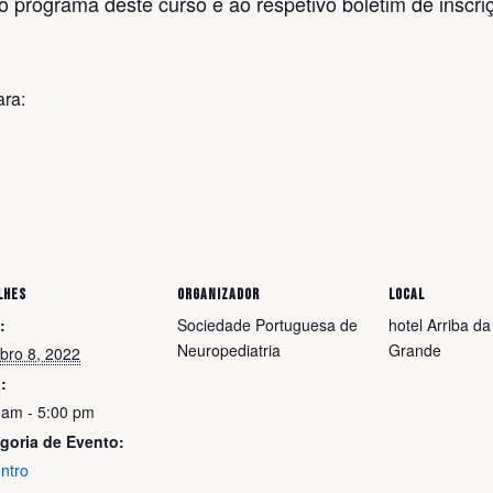
o programa deste curso e ao respetivo boletim de inscri
ara:
LHES
ORGANIZADOR
LOCAL
:
Sociedade Portuguesa de
hotel Arriba da
Neuropediatria
Grande
bro 8, 2022
:
 am - 5:00 pm
goria de Evento:
ntro