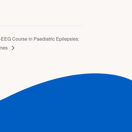
o-EEG Course in Paediatric Epilepsies:
omes