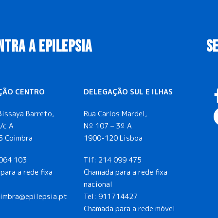
NTRA A EPILEPSIA
S
ÇÃO CENTRO
DELEGAÇÃO SUL E ILHAS
Bissaya Barreto,
Rua Carlos Mardel,
/c A
Nº 107 – 3º A
5 Coimbra
1900-120 Lisboa
064 103
Tlf:
214 099 475
para a rede fixa
Chamada para a rede fixa
nacional
oimbra@epilepsia.pt
Tel:
911714427
Chamada para a rede móvel