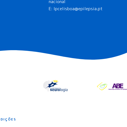
nacional
E:
lpcelisboa@epilepsia.pt
NDIÇÕES