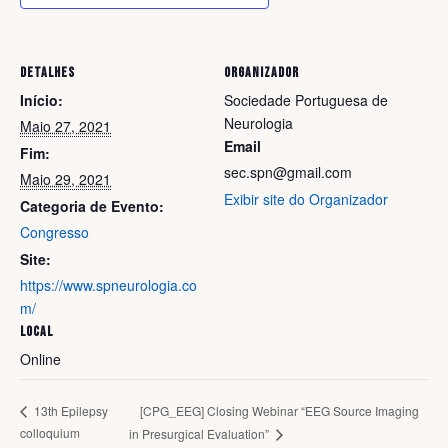
DETALHES
ORGANIZADOR
Início:
Sociedade Portuguesa de
Neurologia
Maio 27, 2021
Email
Fim:
sec.spn@gmail.com
Maio 29, 2021
Exibir site do Organizador
Categoria de Evento:
Congresso
Site:
https://www.spneurologia.co
m/
LOCAL
Online
[CPG_EEG] Closing Webinar “EEG Source Imaging
13th Epilepsy
colloquium
in Presurgical Evaluation”